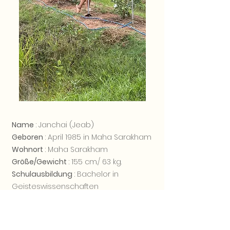
Name
: Janchai (Jeab)
Geboren
: April 1985 in Maha Sarakham
Wohnort
: Maha Sarakham
Größe/Gewicht
: 155 cm./ 63 kg.
Schulausbildung
: Bachelor in
Geisteswissenschaften
z.Z berufstätig
: Online verkaufen
Sprachkenntnis
: Thai, etwas Englisch
Familienstand
: geschieden hat eine