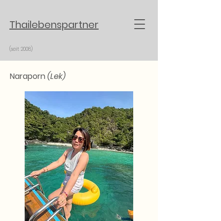
Thailebenspartner
(seit 2008)
Naraporn
(Lek)