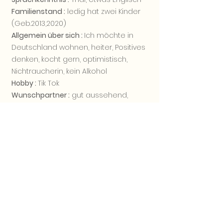
Familienstand :
ledig hat zwei Kinder
(Geb.2013,2020)
Allgemein über sich :
Ich möchte in
Deutschland wohnen,
heiter, Positives
denken, kocht gern, optimistisch,
Nichtraucherin, kein Alkohol
Hobby :
Tik Tok
Wunschpartner :
gut aussehend,
Gentleman, ehrlich, nicht flirten,
hilfsbereit, nett, vernünftig, kontakt-
freundig, kinderlieb
Alle Bilder der Kandidatin sind vom 2026
Aktuellste Bilder auf Anfrage.
Sie möchten mehr von der Kandidatin
erfahren? Nehmen Sie bitte Kontakt mit uns
über
Kontaktformular
auf.
Wir schreiben Ihnen innerhalb 24 Std. zurück.
Vielen Dank.