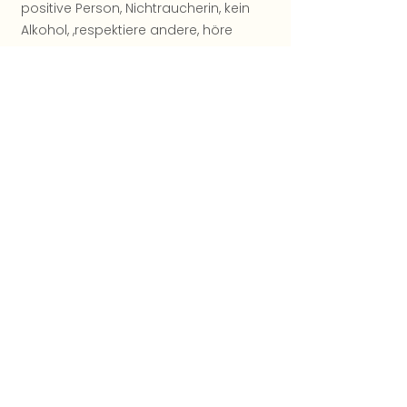
positive Person, Nichtraucherin, kein
Alkohol, ,respektiere andere, höre
aufmerksam zu, lächle oft und bin
ehrlich.
Hobby :
Pflanzen, fernsehen, kochen,
Musik hören, Shopping
Partnerwusch :
Er ist ein respektvoller
Mensch, herzlich, familienorientiert,
raucht nicht, trinkt nur zu besonderen
Anlässen und sorgt liebevoll für mich.
Alle Bilder der Kandidatin sind vom 2026.
Aktuellste Bilder auf Anfrage.
Sie möchten mehr von der Kandidatin
erfahren? Nehmen Sie bitte Kontakt mit uns
über
Kontaktformular
auf.
Wir schreiben Ihnen innerhalb 24 Std. zurück.
Vielen Dank.