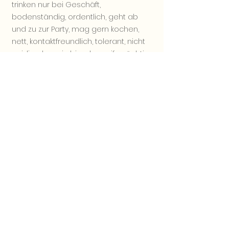
trinken nur bei Geschäft,
bodenständig, ordentlich, geht ab
und zu zur Party, mag gern kochen,
nett, kontaktfreundlich, tolerant, nicht
neidig aber ein bisschen eifersüchtig,
ehrlich, Familienmensch, vernünftig,
liebt Hunde und Katzen, ein sanfter
Mensch, selbstbewusst
Hobby :
kochen, lesen, Gertenarbeit,
Handarbeit
Wunschpartner :
Verantwortungsvoll,
guter Beruf, nett, vernünftig,
Familienmensch, ehrlich, gute Laune
Alle Bilder der Kandidatin sind vom 2026
Aktuellste Bilder auf Anfrage.
Sie möchten mehr von der Kandidatin
erfahren? Nehmen Sie bitte Kontakt mit uns
über
Kontaktformular
auf.