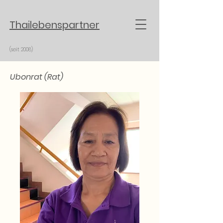
Thailebenspartner
(seit 2008)
Ubonrat
(Rat)