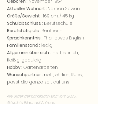
Geboren :
November 1954
Aktueller Wohnort :
Nakhon Sawan
Größe/Gewicht :
169 cm. / 45 kg.
Schulabschluss :
Berufsschule
Berufstätig als :
Rentnerin
Sprachkenntnis :
Thai, etwas English
Familienstand :
ledig
Allgemein über sich :
nett, ehrlich,
fleißig, geduldig
Hobby :
Gartenarbeiten
Wunschpartner :
nett, ehrlich, Ruhe,
passt die ganze zeit auf uns
Alle Bilder der Kandidatin sind vom 2025.
Aktuellste Bilder auf Anfrage.
Sie möchten mehr von der Kandidatin
erfahren? Nehmen Sie bitte Kontakt mit uns
über
Kontaktformular
auf.
Wir schreiben Ihnen innerhalb 24 Std. zurück.
Vielen Dank.