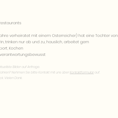
Restaurants
hre verheiratet mit einem Osterreicher) hat eine Tochter von
n, trinken nur ab und zu, hauslich, arbeitet gern
Sport, Kochen
t, verantwortungsbewusst
tuellste Bilder auf Anfrage.
fahren? Nehmen Sie bitte
Kontakt mit uns über
Kontaktformular
auf.
ck. Vielen Dank.