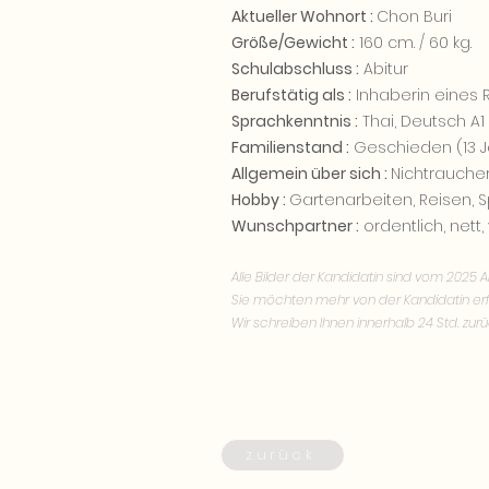
Aktueller Wohnort :
Chon Buri
Größe/Gewicht :
160 cm. / 60 kg.
Schulabschluss :
Abitur
Berufstätig als :
Inhaberin eines 
Sprachkenntnis :
Thai, Deutsch A1
Familienstand :
Geschieden (13 Ja
Allgemein über sich :
Nichtraucheri
Hobby :
Gartenarbeiten, Reisen, 
Wunschpartner :
ordentlich, net
Alle Bilder der Kandidatin sind vom 2025 Ak
Sie möchten mehr von der Kandidatin er
Wir schreiben Ihnen innerhalb 24 Std. zurü
zurück