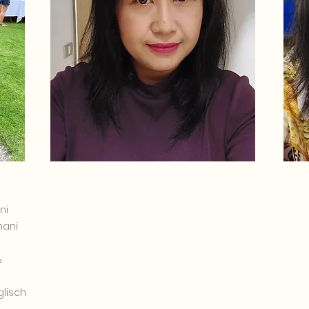
ni
hani
ß
glisch