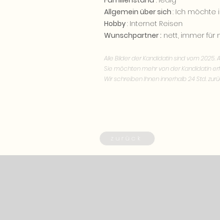
Familienstand
: ledig
Allgemein über sich
: Ich möchte 
Hobby
: Internet Reisen
Wunschpartner :
nett, immer für
Alle Bilder der Kandidatin sind vom 2025. A
Sie möchten mehr von der Kandidatin erf
Wir schreiben Ihnen innerhalb 24 Std. zurü
zurück