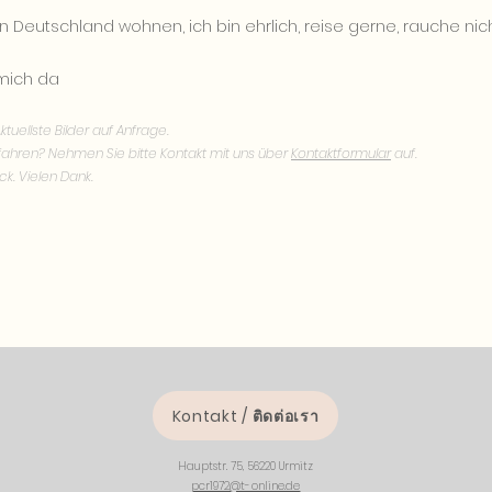
in Deutschland wohnen, ich bin ehrlich, reise gerne, rauche nic
 mich da
ktuellste Bilder auf Anfrage.
ahren? Nehmen Sie bitte Kontakt mit uns über
Kontaktformular
auf.
ck. Vielen Dank.
Kontakt / ติดต่อเรา
Hauptstr. 75, 56220 Urmitz
pcr1972@t-online.de