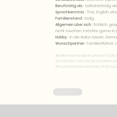
Berufstätig als :
selbstständig als
Sprachkenntnis :
Thai, English, e
Familienstand :
ledig
Allgemein über sich :
fröhlich, ges
nicht rauchen, möchte gerne in 
Hobby :
in die Natur reisen, Gem
Wunschpartner :
Familienführer, z
Alle Bilder der Kandidatin sind vom 2026. A
Sie möchten mehr von der Kandidatin erf
Wir schreiben Ihnen innerhalb 24 Std. zurü
zurück