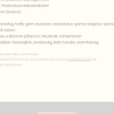
 Thairestaurantbetreiberin
twas Deutsch
prächig, helfe gern anderen, unterstütze gerne religiöse Spenden
DE leben.
üse u. Blumen pflanzen, Haushalt, schwimmen
ärtlich, fürsorglich, anständig, liebt Familie, warmherzig.
ktuellste Bilder auf Anfrage.
ahren? Nehmen Sie bitte Kontakt mit uns über
Kontaktformular
auf.
ck. Vielen Dank.