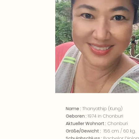
Name :
Thanyathip (Kung)
Geboren :
1974 in Chonburi
Aktueller Wohnort :
Chonburi
Größe/Gewicht :
156 cm. / 60 kg.
Schulabschluss :
Bachelor Diplo