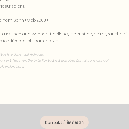
riseursalons
einem Sohn (Geb.2003)
n Deutschland wohnen, fröhliche, lebensfroh, heiter, rauche nic
ndlich, fürsorglich, barmherzig
tuellste Bilder auf Anfrage.
ahren? Nehmen Sie bitte Kontakt mit uns über
Kontaktformular
auf.
ck. Vielen Dank.
Kontakt / ติดต่อเรา