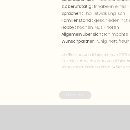
z.Z berufstätig :
Inhaberin eines F
Sprachen :
Thai, etwas Englisch
Familienstand :
geschieden hat 
Hobby :
Kochen, Musik hören
Allgemein über sich :
Ich möchte i
Wunschpartner :
ruhig, nett, freu
Alle Bilder der Kandidatin sind vom 2026 Ak
Sie möchten mehr von der Kandidatin erf
Wir schreiben Ihnen innerhalb 24 Std. zurü
zurück