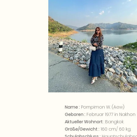
Name :
Pornpimon W. (Aew)
Geboren :
Februar 1977 in Nakho
Aktueller Wohnort
: Bangkok
Größe/Gewicht :
160 cm./ 60 kg.
Schulabschluss :
Hauptschulabsc