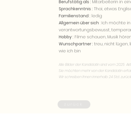
Berufstätig als :
Mitarbeiterin in ei
Sprachkenntnis :
Thai, etwas Englis
Familienstand :
ledig
Allgemein über sich
: Ich möchte in 
verantwortungsbewusst, temperamen
Hobby :
Filme schauen, Musik höre
Wunschpartner :
treu, nicht lügen, 
wie ich bin
Alle Bilder der Kandidatin sind vom 2025 Akt
Sie möchten mehr von der Kandidatin erfa
Wir schreiben Ihnen innerhalb 24 Std. zurück
zurück