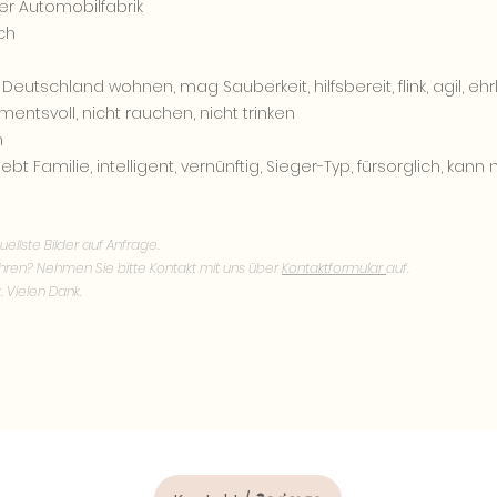
ner Automobilfabrik
ch
Deutschland wohnen, mag Sauberkeit, hilfsbereit, flink, agil, ehrl
tsvoll, nicht rauchen, nicht trinken
n
liebt Familie, intelligent, vernünftig, Sieger-Typ, fürsorglich, kan
uellste Bilder auf Anfrage.
hren? Nehmen Sie bitte Kontakt mit uns über
Kontaktformular
auf.
. Vielen Dank.